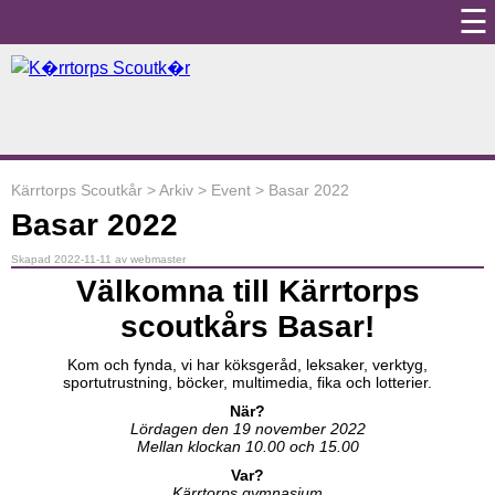
☰
Kärrtorps Scoutkår
>
Arkiv
>
Event
>
Basar 2022
Basar 2022
Skapad 2022-11-11 av webmaster
Välkomna till Kärrtorps
scoutkårs Basar!
Kom och fynda, vi har köksgeråd, leksaker, verktyg,
sportutrustning, böcker, multimedia, fika och lotterier.
När?
Lördagen den 19 november 2022
Mellan klockan 10.00 och 15.00
Var?
Kärrtorps gymnasium