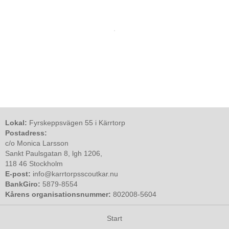
Lokal:
Fyrskeppsvägen 55 i Kärrtorp
Postadress:
c/o Monica Larsson
Sankt Paulsgatan 8, lgh 1206,
118 46 Stockholm
E-post:
info@karrtorpsscoutkar.nu
BankGiro:
5879-8554
Kårens organisationsnummer:
802008-5604
Start