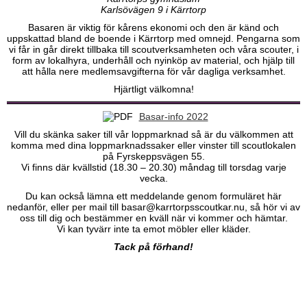
Karlsövägen 9 i Kärrtorp
Basaren är viktig för kårens ekonomi och den är känd och
uppskattad bland de boende i Kärrtorp med omnejd. Pengarna som
vi får in går direkt tillbaka till scoutverksamheten och våra scouter, i
form av lokalhyra, underhåll och nyinköp av material, och hjälp till
att hålla nere medlemsavgifterna för vår dagliga verksamhet.
Hjärtligt välkomna!
Basar-info 2022
Vill du skänka saker till vår loppmarknad så är du välkommen att
komma med dina loppmarknadssaker eller vinster till scoutlokalen
på Fyrskeppsvägen 55.
Vi finns där kvällstid (18.30 – 20.30) måndag till torsdag varje
vecka.
Du kan också lämna ett meddelande genom formuläret här
nedanför, eller per mail till basar@karrtorpsscoutkar.nu, så hör vi av
oss till dig och bestämmer en kväll när vi kommer och hämtar.
Vi kan tyvärr inte ta emot möbler eller kläder.
Tack på förhand!