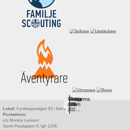
Valborg
Kårstämma
Viktiga
2026
2026
datum
Lokal:
Fyrskeppsvägen 55 i Kärrtorp
202…
Postadress:
c/o Monica Larsson
Sankt Paulsgatan 8, lgh 1206,