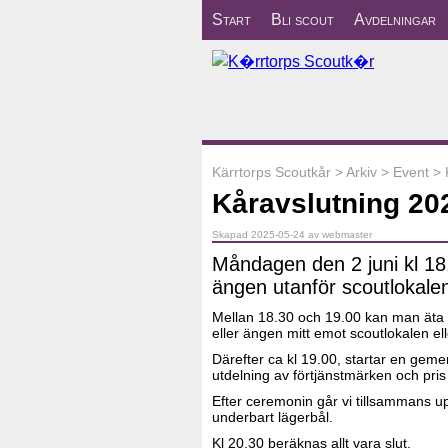
Start
Bli scout
Avdelningar
Kärrtorps Scoutkår
>
Arkiv
>
Event
>
Kåravslutning 20
Skapad 2025-05-24 av webmaster
Måndagen den 2 juni kl 1
ängen utanför scoutlokale
Mellan 18.30 och 19.00 kan man äta 
eller ängen mitt emot scoutlokalen e
Därefter ca kl 19.00, startar en ge
utdelning av förtjänstmärken och pris t
Efter ceremonin går vi tillsammans upp 
underbart lägerbål.
Kl 20.30 beräknas allt vara slut.