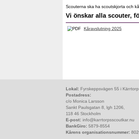
Scouterna ska ha scoutskjorta och kå
Vi önskar alla scouter, 
Kåravslutning 2025
Lokal:
Fyrskeppsvägen 55 i Kärrtorp
Postadress:
c/o Monica Larsson
Sankt Paulsgatan 8, lgh 1206,
118 46 Stockholm
E-post:
info@karrtorpsscoutkar.nu
BankGiro:
5879-8554
Kårens organisationsnummer:
802