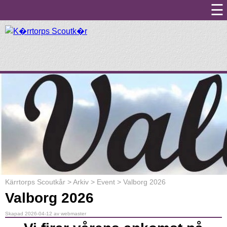
☰
Kärrtorps Scoutkår
>
Arkiv
>
Event
>
Valborg 2026
Valborg 2026
Skapad 2026-04-12 av webmaster