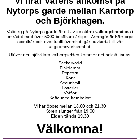
Vi firar vårens ankomst på
Nytorps gärde mellan Kärrtorp
och Björkhagen.
Valborg på Nytorps gärde är ett av de större valborgsfirandena i
området med över 5000 besökare årligen. Arrangör är Kärrtorps
scoutkår och eventuellt överskott går oavkortat till vår
ungdomsverksamhet.
Utöver den självklara valborgselden kommer det också finnas:
Sockervadd
Fiskdamm
Popcorn
Korv
Scouttivoli
Lotterier
Våfflor
Kaffe med hembakat
Vi har öppet mellan 18.00 och 21.30
Kören sjunger från 19.00
Elden tänds 19.30
Välkomna!