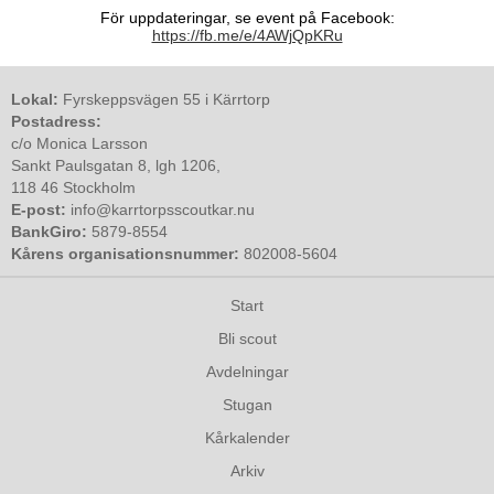
För uppdateringar, se event på Facebook:
https://fb.me/e/4AWjQpKRu
Lokal:
Fyrskeppsvägen 55 i Kärrtorp
Postadress:
c/o Monica Larsson
Sankt Paulsgatan 8, lgh 1206,
118 46 Stockholm
E-post:
info@karrtorpsscoutkar.nu
BankGiro:
5879-8554
Kårens organisationsnummer:
802008-5604
Start
Bli scout
Avdelningar
Stugan
Kårkalender
Arkiv